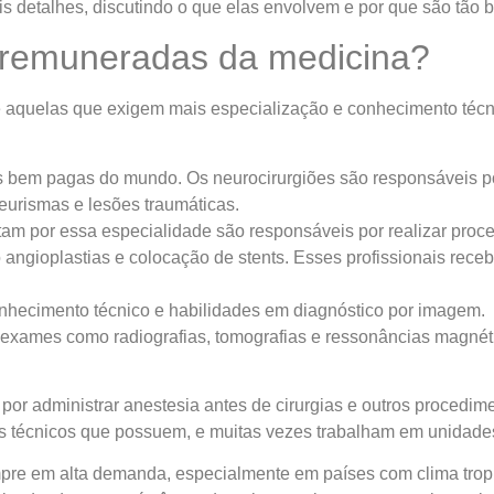
 detalhes, discutindo o que elas envolvem e por que são tão
 remuneradas da medicina?
aquelas que exigem mais especialização e conhecimento técn
 bem pagas do mundo. Os neurocirurgiões são responsáveis po
neurismas e lesões traumáticas.
optam por essa especialidade são responsáveis por realizar pr
ngioplastias e colocação de stents. Esses profissionais receb
onhecimento técnico e habilidades em diagnóstico por imagem.
e exames como radiografias, tomografias e ressonâncias magné
 por administrar anestesia antes de cirurgias e outros procedi
 técnicos que possuem, e muitas vezes trabalham em unidades 
mpre em alta demanda, especialmente em países com clima tropi