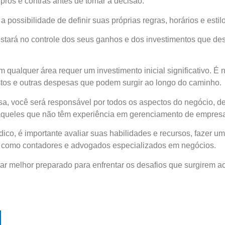
prós e contras antes de tomar a decisão.
possibilidade de definir suas próprias regras, horários e estilo
estará no controle dos seus ganhos e dos investimentos que dese
 qualquer área requer um investimento inicial significativo. É 
stos e outras despesas que podem surgir ao longo do caminho.
 você será responsável por todos os aspectos do negócio, de
 aqueles que não têm experiência em gerenciamento de empres
ico, é importante avaliar suas habilidades e recursos, fazer u
os, como contadores e advogados especializados em negócios.
r melhor preparado para enfrentar os desafios que surgirem a