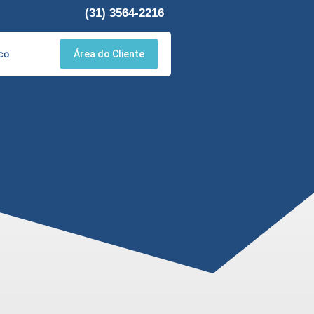
(31) 3564-2216
co
Área do Cliente