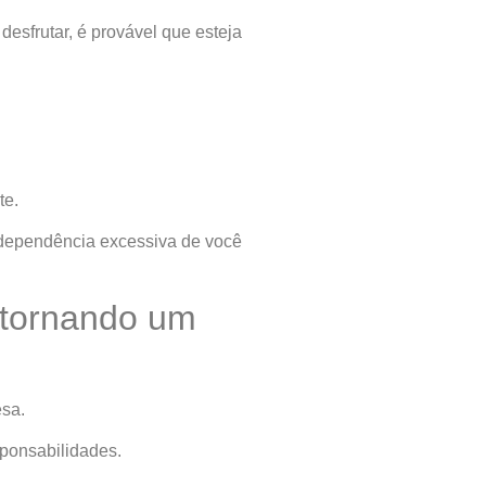
esfrutar, é provável que esteja
te.
 dependência excessiva de você
e tornando um
esa.
sponsabilidades.