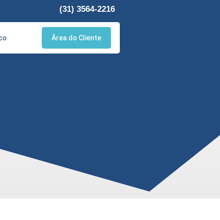
(31) 3564-2216
co
Área do Cliente