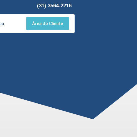
(31) 3564-2216
co
Área do Cliente