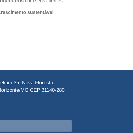
duradouros
com seus clientes.
crescimento sustentável
.
elium 35, Nova Floresta,
Horizonte/MG CEP 31140-280