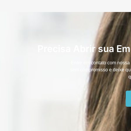
Precisa Abrir sua E
Entre em contato com nossa 
sem compromisso e deixe que
q