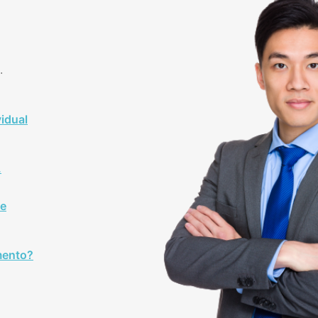
.
idual
.
se
mento?