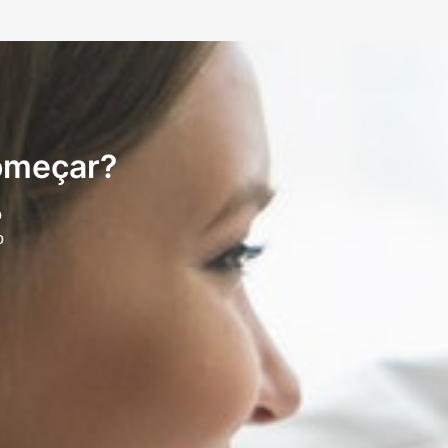
começar?
o
o