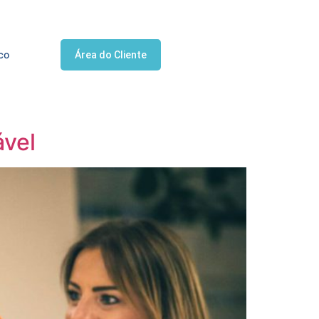
(31) 3564-2216
co
Área do Cliente
ável